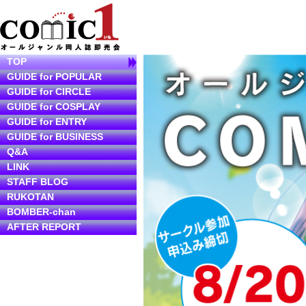
TOP
GUIDE for POPULAR
GUIDE for CIRCLE
GUIDE for COSPLAY
GUIDE for ENTRY
GUIDE for BUSINESS
Q&A
LINK
STAFF BLOG
RUKOTAN
BOMBER-chan
AFTER REPORT